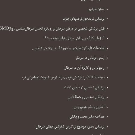
سخن سردبیر
پزشکی فردمحور:فرصتهای جدید
نقش پزشکی شخصی در درمان سرطان و رویکرد انجمن سرطان‌شناسی اروپا(ESMO)
آیا زمان کارآزمایی بالینی فردی فرا نرسیده است؟
اطلاعات فارماکوژنومیکس و کاربرد آن در پزشکی شخصی
ایمنی درمانی در سرطان
رادیوتراپی و کاربرد آن در سرطان
نمونه ای از کاربرد پزشکی فردی برای تومور گلیوبلاستومامولتی فرم
پزشکی شخصی در درمان دیابت
پزشکی شخصی و حملۀ قلبی
آشنایی با طب هومیوپاتی
مصاحبه دکتر محمد وجگانی
پزشکی دقیق، موضوع بزرگترین کنفرانس جهانی سرطان